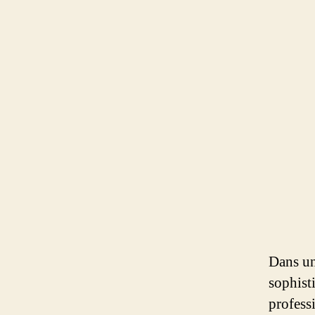
Dans un
sophist
professi