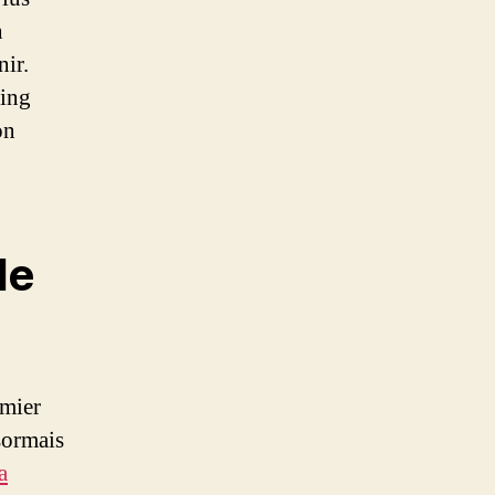
n
nir.
ting
on
de
emier
sormais
a