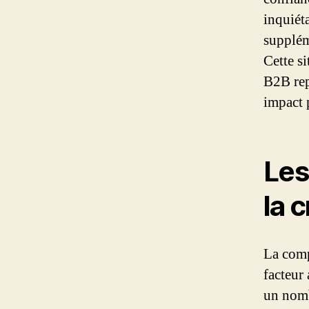
inquiét
supplém
Cette s
B2B rep
impact 
Les
la c
La comp
facteur
un nomb