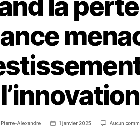
and la perte
iance menac
estissement
l’innovation
r
Pierre-Alexandre
1 janvier 2025
Aucun comme
r
Date
de
le
l’article