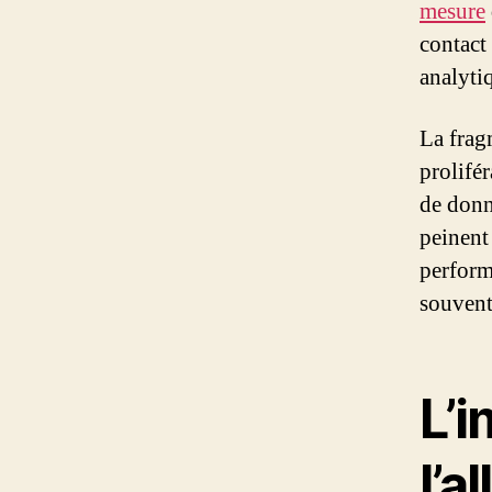
mesure
contact
analytiq
La frag
prolifé
de donn
peinent
perform
souvent
L’
l’a