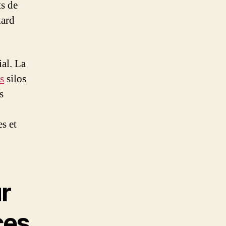
ts de
lard
al. La
s
silos
s
s et
r
ces