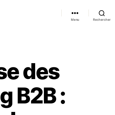
Menu
Rechercher
use des
g B2B :