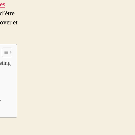
des
 d’être
over et
eting
e