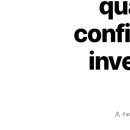
qu
conf
inv
Pa
Auteu
de
l’artic