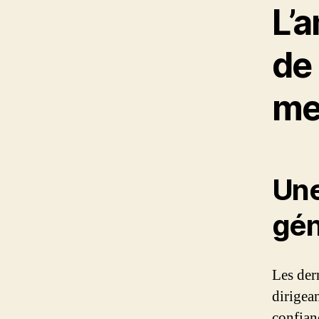
L’
de 
me
Une
gén
Les der
dirigea
confian