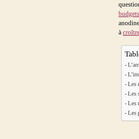
questio
budget
anodine
à
croîtr
Tabl
L’am
L’im
Les 
Les 
Les 
Les 