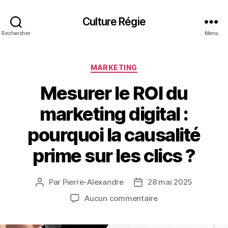
Culture Régie
Rechercher
Menu
Catégories
MARKETING
Mesurer le ROI du
marketing digital :
pourquoi la causalité
prime sur les clics ?
Par
Pierre-Alexandre
28 mai 2025
Auteur
Date
de
de
sur
Aucun commentaire
l’article
l’article
Mesurer
le