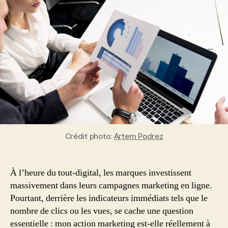
ROI
du
marketing
digital
:
pourquoi
la
causalité
prime
sur
les
clics
Crédit photo:
Artem Podrez
?
À l’heure du tout-digital, les marques investissent
massivement dans leurs campagnes marketing en ligne.
Pourtant, derrière les indicateurs immédiats tels que le
nombre de clics ou les vues, se cache une question
essentielle : mon action marketing est-elle réellement à