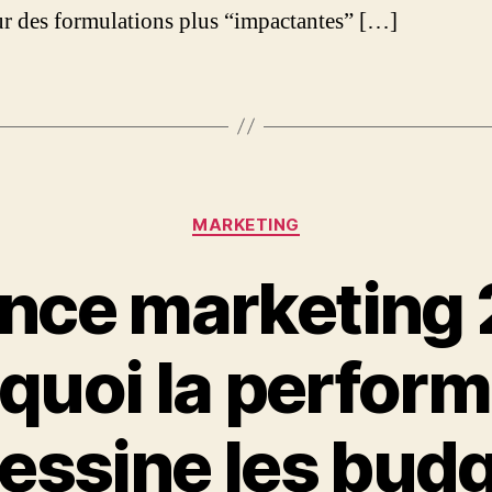
ur des formulations plus “impactantes” […]
Catégories
MARKETING
ence marketing 
quoi la perfor
essine les bud