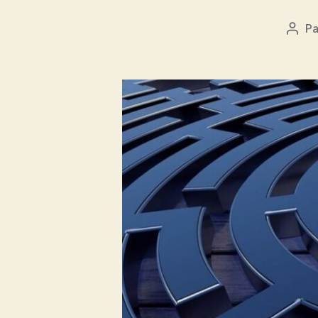
P
Aute
de
l’arti