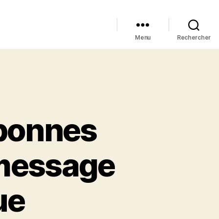
Menu
Rechercher
 bonnes
 message
ue