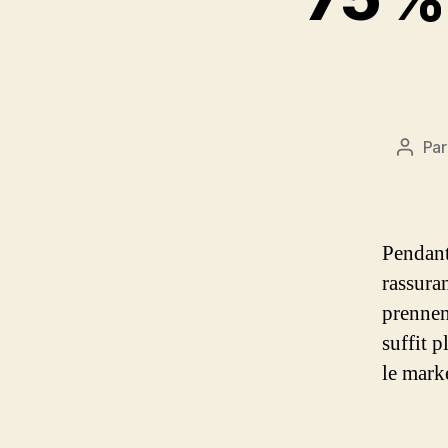
Pa
Auteu
de
l’artic
Pendant
rassuran
prennen
suffit 
le mark