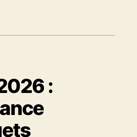
2026 :
mance
gets