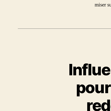
miser s
Influ
pour
red