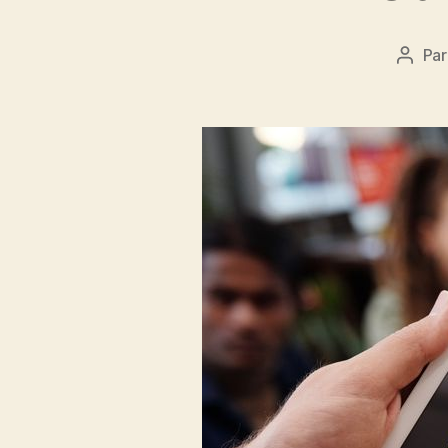
Pa
Auteu
de
l’artic