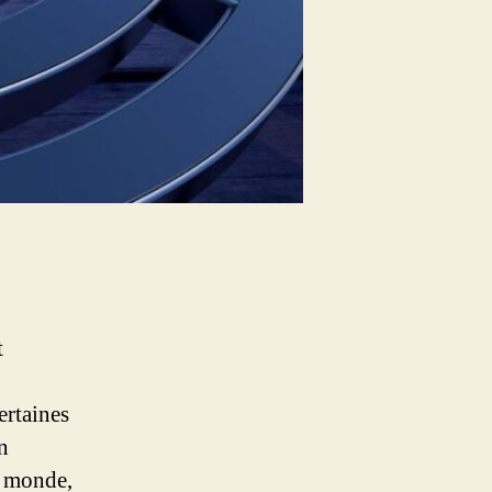
t
ertaines
n
e monde,