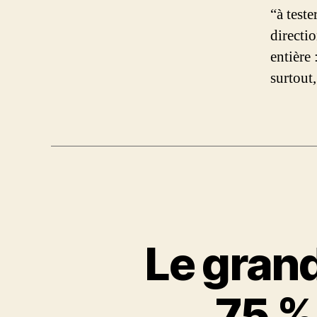
“à teste
directi
entière 
surtout
Le gran
75 %