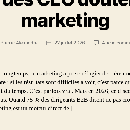
marketing
r
Pierre-Alexandre
22 juillet 2026
Aucun comme
r
Date
de
le
l’article
 longtemps, le marketing a pu se réfugier derrière un
te : si les résultats sont difficiles à voir, c’est parce q
t du temps. C’est parfois vrai. Mais en 2026, ce disc
plus. Quand 75 % des dirigeants B2B disent ne pas cro
eting est un moteur direct de […]