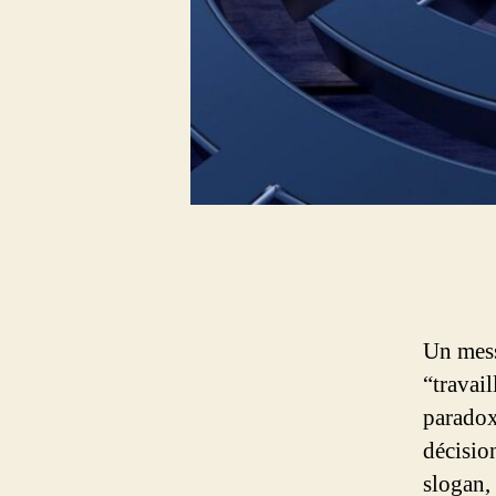
Un mess
“travai
paradox
décision
slogan,