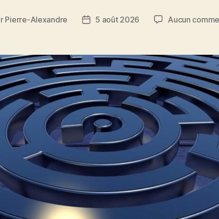
ar
Pierre-Alexandre
5 août 2026
Aucun commen
ur
Date
de
cle
l’article