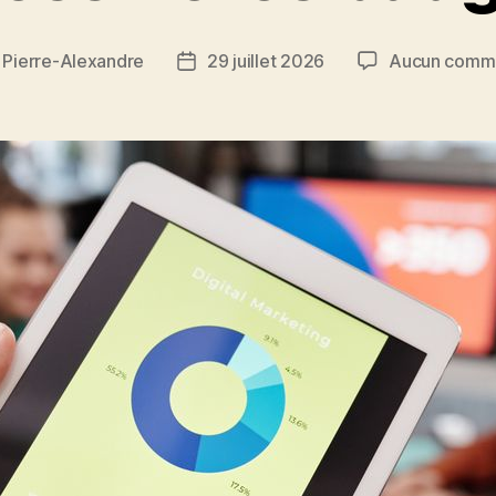
r
Pierre-Alexandre
29 juillet 2026
Aucun comme
r
Date
de
le
l’article