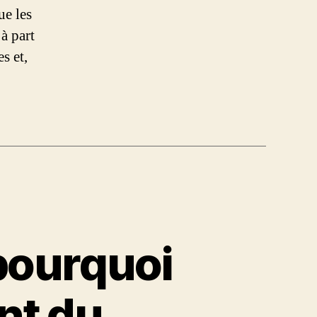
ue les
à part
s et,
pourquoi
nt du