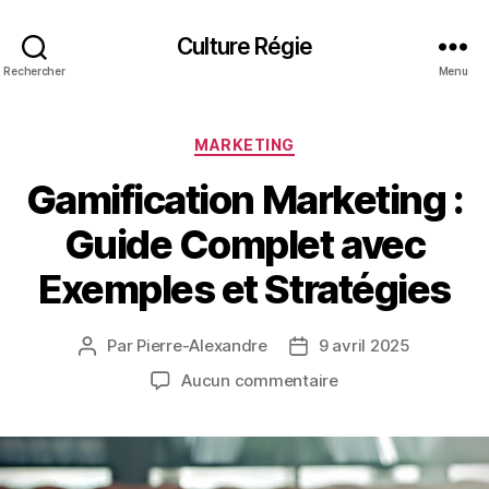
Culture Régie
Rechercher
Menu
Catégories
MARKETING
Gamification Marketing :
Guide Complet avec
Exemples et Stratégies
Par
Pierre-Alexandre
9 avril 2025
Auteur
Date
de
de
sur
Aucun commentaire
l’article
l’article
Gamification
Marketing
:
Guide