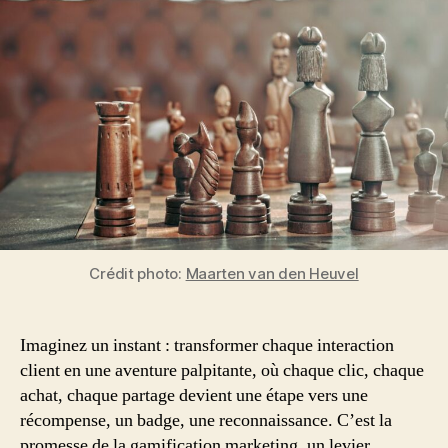
Complet
avec
Exemples
et
Stratégies
Crédit photo:
Maarten van den Heuvel
Imaginez un instant : transformer chaque interaction
client en une aventure palpitante, où chaque clic, chaque
achat, chaque partage devient une étape vers une
récompense, un badge, une reconnaissance. C’est la
promesse de la gamification marketing, un levier