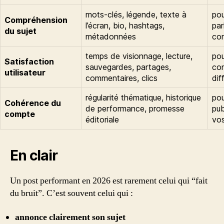
mots-clés, légende, texte à
pou
Compréhension
l’écran, bio, hashtags,
par
du sujet
métadonnées
co
temps de visionnage, lecture,
pou
Satisfaction
sauvegardes, partages,
con
utilisateur
commentaires, clics
dif
régularité thématique, historique
pou
Cohérence du
de performance, promesse
pu
compte
éditoriale
vos
En clair
Un post performant en 2026 est rarement celui qui “fait
du bruit”. C’est souvent celui qui :
annonce clairement son sujet