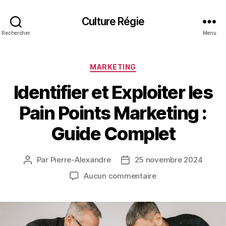
Culture Régie
Rechercher
Menu
Catégories
MARKETING
Identifier et Exploiter les
Pain Points Marketing :
Guide Complet
Par
Pierre-Alexandre
25 novembre 2024
Auteur
Date
de
de
sur
Aucun commentaire
l’article
l’article
Identifier
et
Exploiter
les