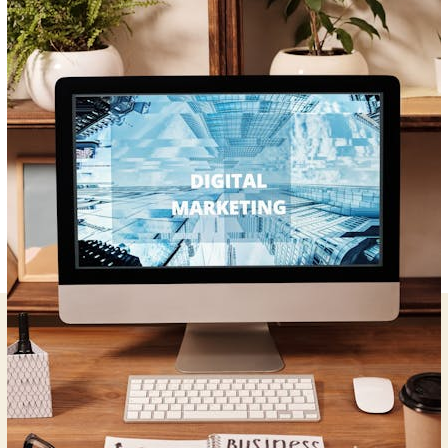
Marketing
:
Guide
Complet
et
Exemples
Concrets