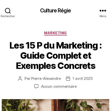
Culture Régie
Rechercher
Menu
Catégories
MARKETING
Les 15 P du Marketing :
Guide Complet et
Exemples Concrets
Par
Pierre-Alexandre
1 avril 2025
Auteur
Date
de
de
sur
Aucun commentaire
l’article
l’article
Les
15
P
du