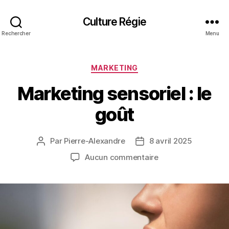
Culture Régie
Rechercher
Menu
Catégories
MARKETING
Marketing sensoriel : le
goût
Par
Pierre-Alexandre
8 avril 2025
Auteur
Date
de
de
sur
Aucun commentaire
l’article
l’article
Marketing
sensoriel
:
le
goût