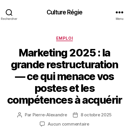
Culture Régie
Rechercher
Menu
Catégories
EMPLOI
Marketing 2025 : la
grande restructuration
— ce qui menace vos
postes et les
compétences à acquérir
Par
Pierre-Alexandre
8 octobre 2025
Auteur
Date
de
de
sur
Aucun commentaire
l’article
l’article