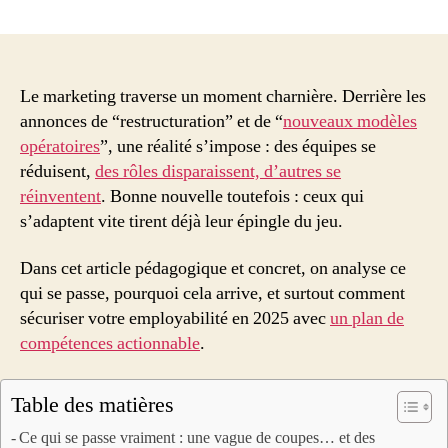
Marketing
2025
:
la
grande
Le marketing traverse un moment charnière. Derrière les
restructuration
annonces de “restructuration” et de “
nouveaux modèles
—
opératoires
”, une réalité s’impose : des équipes se
ce
réduisent,
des rôles disparaissent, d’autres se
qui
réinventent
. Bonne nouvelle toutefois : ceux qui
menace
s’adaptent vite tirent déjà leur épingle du jeu.
vos
postes
Dans cet article pédagogique et concret, on analyse ce
et
les
qui se passe, pourquoi cela arrive, et surtout comment
compétences
sécuriser votre employabilité en 2025 avec
un plan de
à
compétences actionnable
.
acquérir
Table des matières
Ce qui se passe vraiment : une vague de coupes… et des