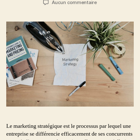
sur
Aucun commentaire
l’article
l’article
Qu’est-
ce
que
le
marketing
stratégique
?
Guide
en
4
étapes
Le marketing stratégique est le processus par lequel une
entreprise se différencie efficacement de ses concurrents