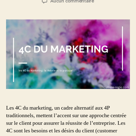
sur
Aucun commentaire
l’article
l’article
Que
sont
les
4C
du
marketing
?
Théorie
et
exemples
concrets
Les 4C du marketing, un cadre alternatif aux 4P
traditionnels, mettent l’accent sur une approche centrée
sur le client pour assurer la réussite de l’entreprise. Les
4C sont les besoins et les désirs du client (customer