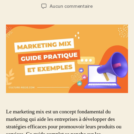
de
de
sur
Aucun commentaire
l’article
l’article
Marketing
Mix
:
guide
pratique
de
ses
composantes,
avec
exemples
Le marketing mix est un concept fondamental du
marketing qui aide les entreprises à développer des
stratégies efficaces pour promouvoir leurs produits ou