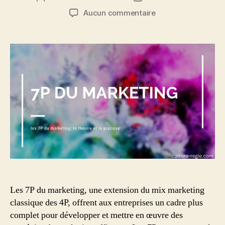
de
de
sur
Aucun commentaire
l’article
l’article
Que
sont
les
7P
du
marketing
?
Théorie
et
applications
pratiques
Les 7P du marketing, une extension du mix marketing
classique des 4P, offrent aux entreprises un cadre plus
complet pour développer et mettre en œuvre des