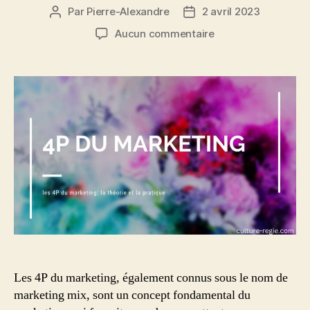
Par
Pierre-Alexandre
2 avril 2023
Auteur
Date
de
de
sur
Aucun commentaire
l’article
l’article
Que
sont
les
4P
du
marketing
?
Théorie
et
exemples
concrets
en
France
Les 4P du marketing, également connus sous le nom de
marketing mix, sont un concept fondamental du