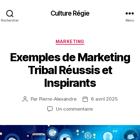
Culture Régie
Rechercher
Menu
Catégories
MARKETING
Exemples de Marketing
Tribal Réussis et
Inspirants
Par
Pierre-Alexandre
6 avril 2025
Auteur
Date
de
de
sur
Un commentaire
l’article
l’article
Exemples
de
Marketing
Tribal