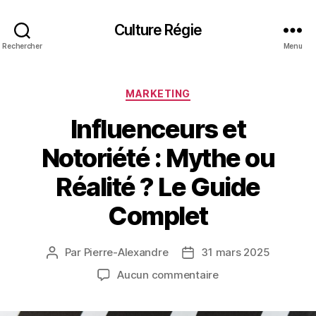
Culture Régie
Rechercher
Menu
Catégories
MARKETING
Influenceurs et
Notoriété : Mythe ou
Réalité ? Le Guide
Complet
Par
Pierre-Alexandre
31 mars 2025
Auteur
Date
de
de
sur
Aucun commentaire
l’article
l’article
Influenceurs
et