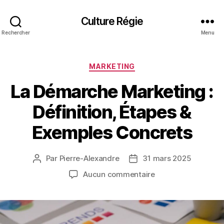
Culture Régie
Rechercher
Menu
Catégories
MARKETING
La Démarche Marketing :
Définition, Étapes &
Exemples Concrets
Par
Pierre-Alexandre
31 mars 2025
Auteur
Date
de
de
sur
Aucun commentaire
l’article
l’article
La
Démarche
Marketing
: