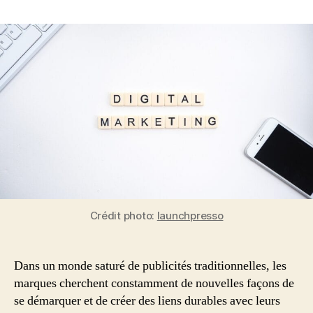
L’essor
du
marketing
expérientiel
:
Créer
des
connexions
authentiques
à
l’ère
du
digital
Crédit photo:
launchpresso
Dans un monde saturé de publicités traditionnelles, les
marques cherchent constamment de nouvelles façons de
se démarquer et de créer des liens durables avec leurs