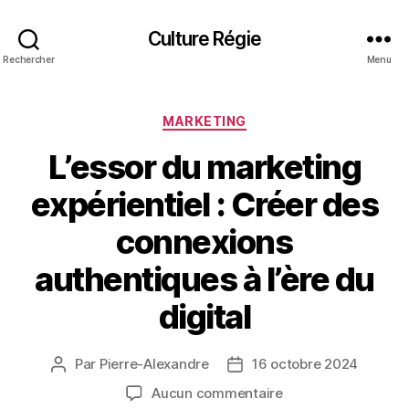
Culture Régie
Rechercher
Menu
Catégories
MARKETING
L’essor du marketing
expérientiel : Créer des
connexions
authentiques à l’ère du
digital
Par
Pierre-Alexandre
16 octobre 2024
Auteur
Date
de
de
sur
Aucun commentaire
l’article
l’article