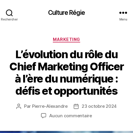
Culture Régie
Rechercher
Menu
Catégories
MARKETING
L’évolution du rôle du
Chief Marketing Officer
à l’ère du numérique :
défis et opportunités
Par
Pierre-Alexandre
23 octobre 2024
Auteur
Date
de
de
sur
Aucun commentaire
l’article
l’article
L’évolution
du