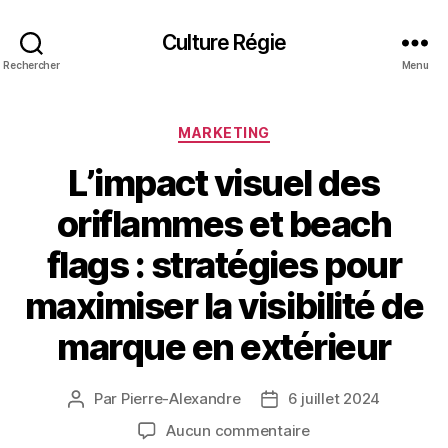
Culture Régie
Rechercher
Menu
Catégories
MARKETING
L’impact visuel des
oriflammes et beach
flags : stratégies pour
maximiser la visibilité de
marque en extérieur
Par
Pierre-Alexandre
6 juillet 2024
Auteur
Date
de
de
sur
Aucun commentaire
l’article
l’article