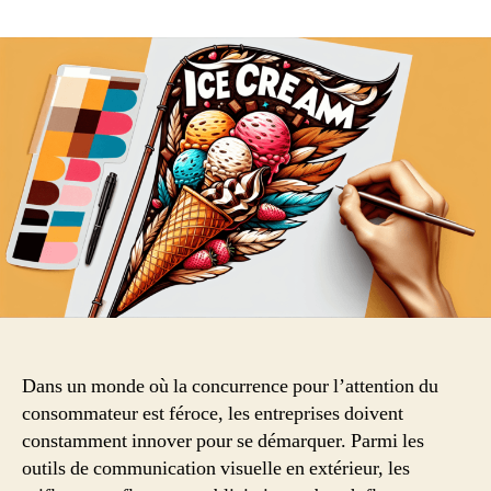
L’impact
visuel
des
oriflammes
et
beach
flags
:
stratégies
pour
maximiser
la
visibilité
de
marque
en
Dans un monde où la concurrence pour l’attention du
extérieur
consommateur est féroce, les entreprises doivent
constamment innover pour se démarquer. Parmi les
outils de communication visuelle en extérieur, les