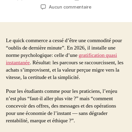
de
de
sur
Aucun commentaire
l’article
l’article
Marketing
de
la
gratification
:
Le quick commerce a cessé d’être une commodité pour
le
“oublis de dernière minute”. En 2026, il installe une
quick
norme psychologique: celle d’une
gratification quasi
commerce
instantanée
. Résultat: les parcours se raccourcissent, les
reprogramme
achats s’improvisent, et la valeur perçue migre vers la
l’attente
vitesse, la certitude et la simplicité.
client
en
Pour les étudiants comme pour les praticiens, l’enjeu
2026
(et
n’est plus “faut-il aller plus vite ?” mais “comment
ce
concevoir des offres, des messages et des opérations
que
pour une économie de l’instant — sans dégrader
les
rentabilité, marque et éthique ?”.
marketers
doivent