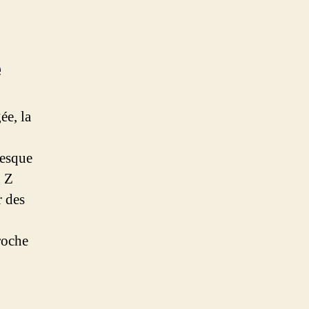
e
ée, la
resque
n Z
r des
roche