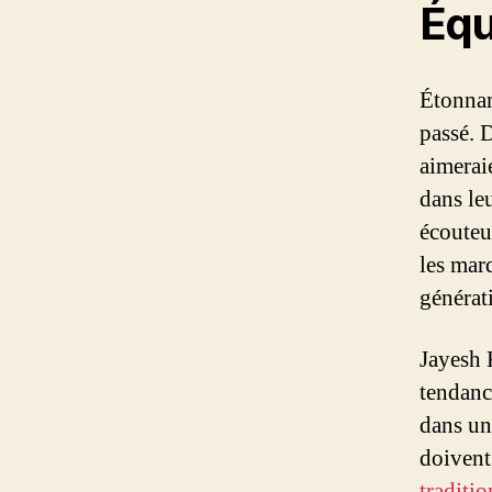
Équ
Étonnam
passé. 
aimeraie
dans le
écouteu
les mar
générat
Jayesh 
tendance
dans un
doivent
traditi