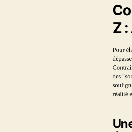
Co
Z :
Pour éla
dépasse
Contrai
des "soc
soulign
réalité
Une