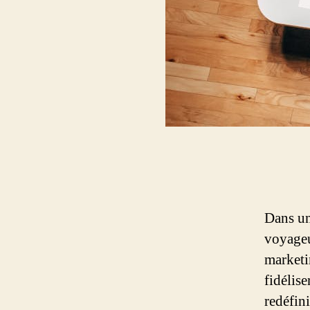
Dans un
voyageu
marketi
fidélise
redéfin