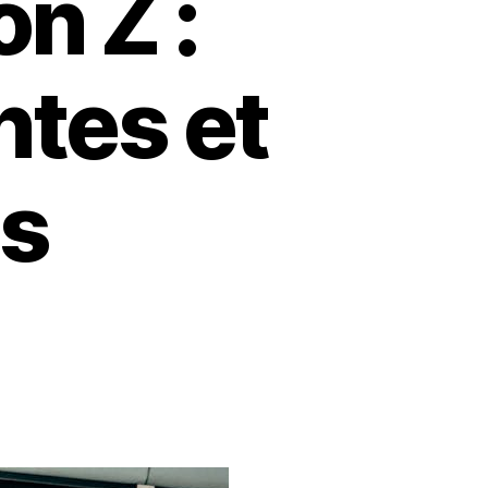
n Z :
ntes et
s