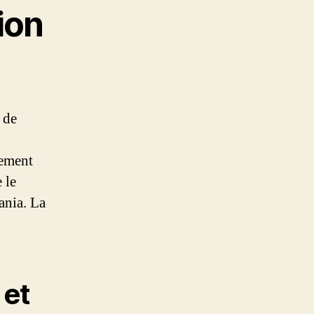
ion
 de
lement
 le
ania. La
 et