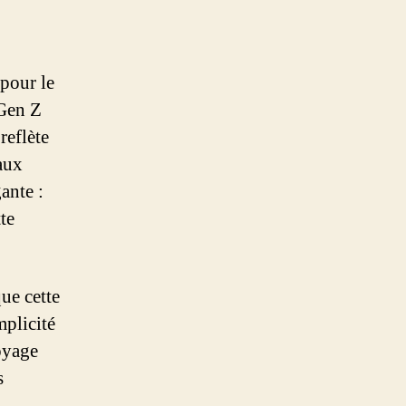
pour le
 Gen Z
reflète
aux
ante :
te
ue cette
mplicité
oyage
s