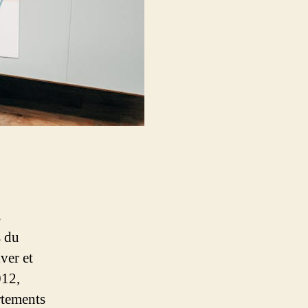
s
s du
ver et
012,
rtements