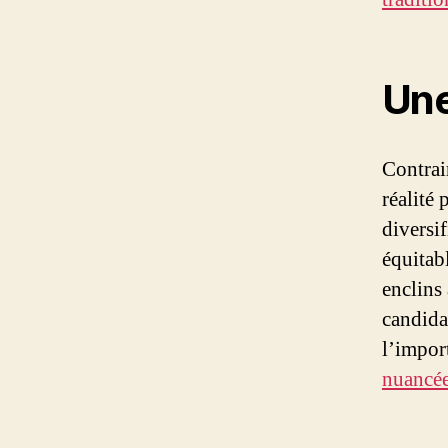
Une
Contrai
réalité 
diversi
équitab
enclins
candida
l’impor
nuancée