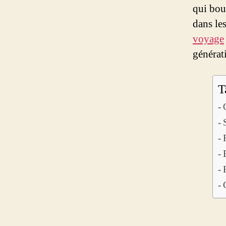
qui bou
dans le
voyage
générat
T