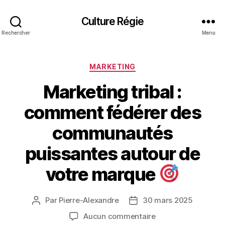
Culture Régie
Rechercher
Menu
Catégories
MARKETING
Marketing tribal :
comment fédérer des
communautés
puissantes autour de
votre marque
Par
Pierre-Alexandre
30 mars 2025
Auteur
Date
de
de
sur
Aucun commentaire
l’article
l’article