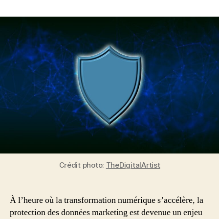
Protéger
sa
stratégie
marketing
:
conséquences
et
solutions
face
aux
cybermenaces
Crédit photo:
TheDigitalArtist
À l’heure où la transformation numérique s’accélère, la
protection des données marketing est devenue un enjeu