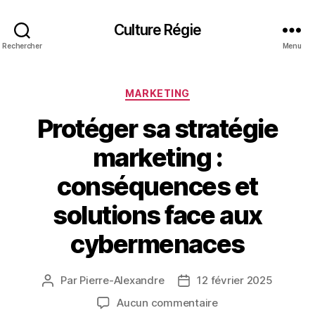
Culture Régie
Rechercher
Menu
Catégories
MARKETING
Protéger sa stratégie
marketing :
conséquences et
solutions face aux
cybermenaces
Par
Pierre-Alexandre
12 février 2025
Auteur
Date
de
de
sur
Aucun commentaire
l’article
l’article