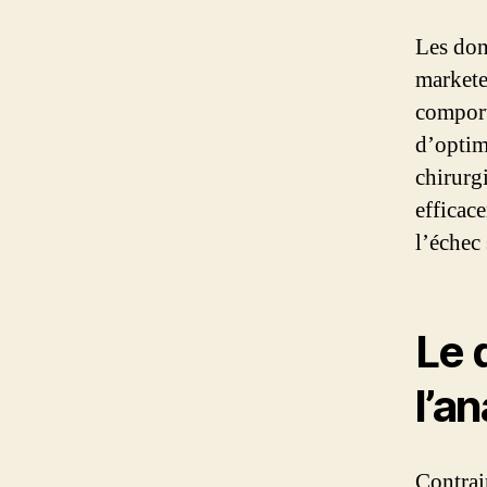
Les don
markete
comport
d’optim
chirurgi
efficace
l’échec
Le 
l’a
Contrai