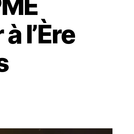
PME
à l’Ère
s