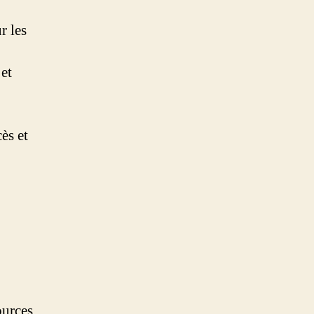
r les
et
ès et
ources