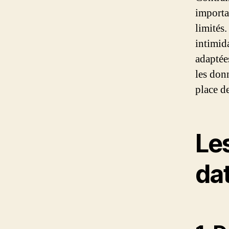
importa
limités
intimida
adaptées
les donn
place de
Les
da