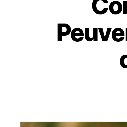
Co
Peuven