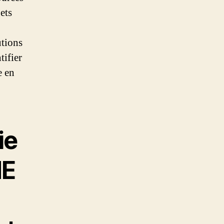
ets
utions
tifier
e en
ie
ME