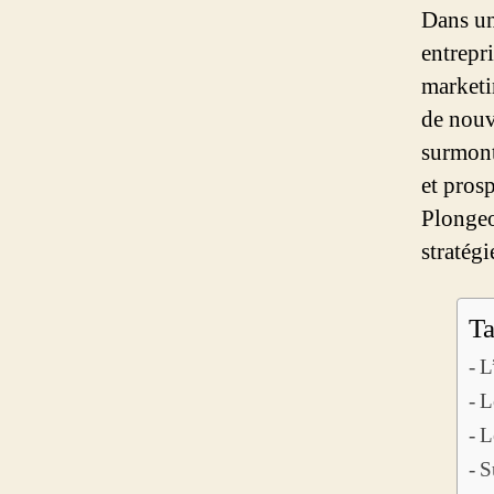
Dans un
entrepr
marketi
de nouv
surmont
et pros
Plongeo
stratég
Ta
L
L
L
S