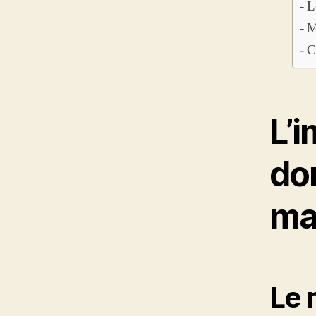
L
M
C
L’
do
ma
Le 