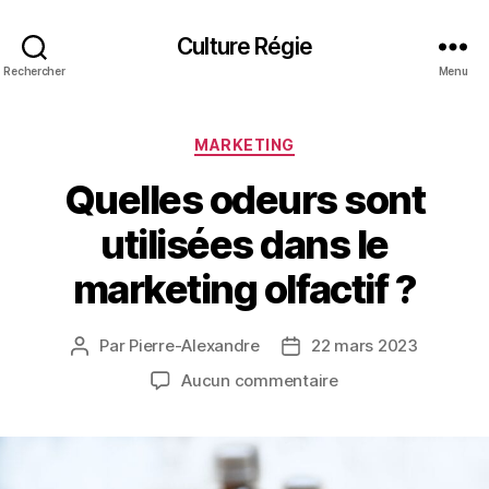
Culture Régie
Rechercher
Menu
Catégories
MARKETING
Quelles odeurs sont
utilisées dans le
marketing olfactif ?
Par
Pierre-Alexandre
22 mars 2023
Auteur
Date
de
de
sur
Aucun commentaire
l’article
l’article
Quelles
odeurs
sont
utilisées