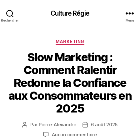
Culture Régie
Rechercher
Menu
Catégories
MARKETING
Slow Marketing :
Comment Ralentir
Redonne la Confiance
aux Consommateurs en
2025
Par
Pierre-Alexandre
6 août 2025
Auteur
Date
de
de
sur
Aucun commentaire
l’article
l’article