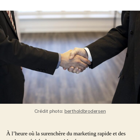
Slow
Marketing
:
Comment
Ralentir
Redonne
la
Confiance
aux
Consommateurs
en
2025
Crédit photo:
bertholdbrodersen
À l’heure où la surenchère du marketing rapide et des