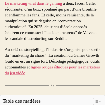
Reddit
Le marketing viral dans le gaming
a deux faces. Celle,
et
séduisante, d’un buzz spontané qui part d’une broutille
le
et enflamme les fans. Et celle, moins reluisante, de la
vrai
manipulation qui se déguise en “conversation
visage
authentique”. En 2025, deux cas d’école opposés
du
éclairent ce contraste: l’“accident heureux” de Valve et
marketing
le scandale d’astroturfing sur Reddit.
jeux
vidéo
Au-delà du storytelling, l’industrie s’organise pour sortir
du “marketing du chaos”. La création du Games Growth
Guild en est un signe fort. Décodage pédagogique, outils
actionnables et
lignes rouges éthiques pour les marketers
du jeu vidéo
.
Table des matières