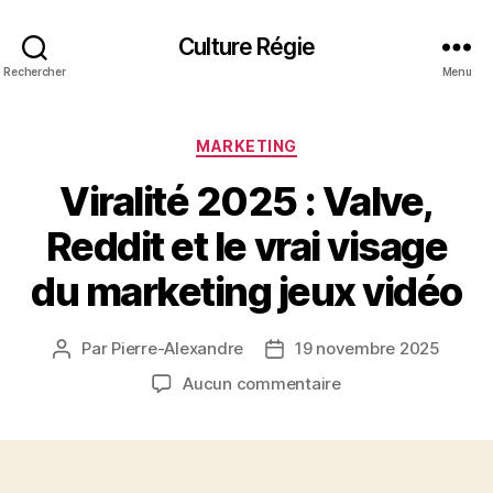
Culture Régie
Rechercher
Menu
Catégories
MARKETING
Viralité 2025 : Valve,
Reddit et le vrai visage
du marketing jeux vidéo
Par
Pierre-Alexandre
19 novembre 2025
Auteur
Date
de
de
sur
Aucun commentaire
l’article
l’article
Viralité
2025
:
Valve,