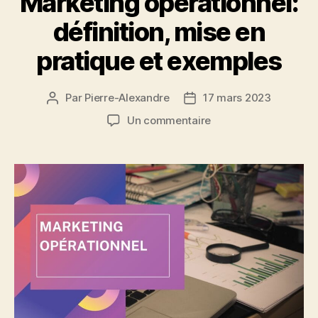
Marketing opérationnel:
définition, mise en
pratique et exemples
Par
Pierre-Alexandre
17 mars 2023
Auteur
Date
de
de
sur
Un commentaire
l’article
l’article
Marketing
opérationnel:
définition,
mise
en
pratique
et
exemples