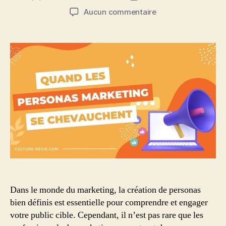
de
de
sur
Aucun commentaire
l’article
l’article
Quand
les
Personas
se
chevauchent
:
Naviguer
entre
les
caractéristiques
communes
de
son
public
cible
Dans le monde du marketing, la création de personas
bien définis est essentielle pour comprendre et engager
votre public cible. Cependant, il n’est pas rare que les