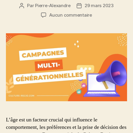
Par
Pierre-Alexandre
29 mars 2023
Auteur
Date
de
de
sur
Aucun commentaire
l’article
l’article
Segmentation:
Créer
des
campagnes
marketing
multi-
générationnelles
percutantes
L’âge est un facteur crucial qui influence le
comportement, les préférences et la prise de décision des