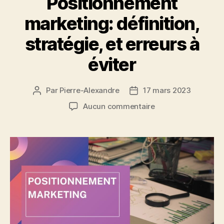
Positionnement
marketing: définition,
stratégie, et erreurs à
éviter
Par
Pierre-Alexandre
17 mars 2023
Auteur
Date
de
de
sur
Aucun commentaire
l’article
l’article
Positionnement
marketing:
définition,
stratégie,
et
erreurs
à
éviter