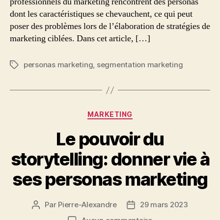
professionnels du marketing rencontrent des personas
dont les caractéristiques se chevauchent, ce qui peut
poser des problèmes lors de l’élaboration de stratégies de
marketing ciblées. Dans cet article, […]
personas marketing
,
segmentation marketing
Étiquettes
Catégories
MARKETING
Le pouvoir du
storytelling: donner vie à
ses personas marketing
Par
Pierre-Alexandre
29 mars 2023
Auteur
Date
de
de
sur