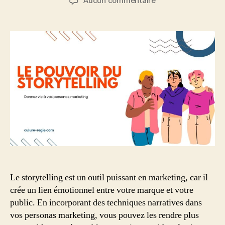
Aucun commentaire
l’article
l’article
Le
pouvoir
du
storytelling:
donner
vie
à
ses
personas
marketing
Le storytelling est un outil puissant en marketing, car il
crée un lien émotionnel entre votre marque et votre
public. En incorporant des techniques narratives dans
vos personas marketing, vous pouvez les rendre plus