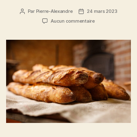
Par
Pierre-Alexandre
24 mars 2023
Auteur
Date
de
de
sur
Aucun commentaire
l’article
l’article
Marketing
olfactif
et
boulangeries
:
est-
ce
efficace?
Comment
faire?