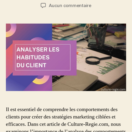
de
de
sur
Aucun commentaire
l’article
l’article
Comment
analyser
les
habitudes
du
client
pour
optimiser
sa
stratégie
marketing
?
Il est essentiel de comprendre les comportements des
clients pour créer des stratégies marketing ciblées et
efficaces. Dans cet article de Culture-Regie.com, nous
examinons l’importance de l’analyse des comportements