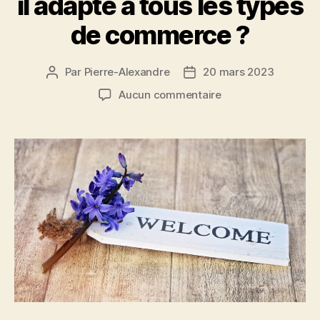
il adapté à tous les types
de commerce ?
Par
Pierre-Alexandre
20 mars 2023
Auteur
Date
de
de
sur
Aucun commentaire
l’article
l’article
Le
marketing
olfactif
est-
il
adapté
à
tous
les
types
de
commerce
?