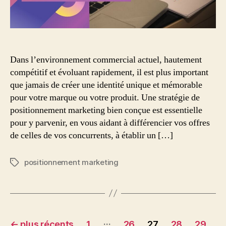
Dans l’environnement commercial actuel, hautement
compétitif et évoluant rapidement, il est plus important
que jamais de créer une identité unique et mémorable
pour votre marque ou votre produit. Une stratégie de
positionnement marketing bien conçue est essentielle
pour y parvenir, en vous aidant à différencier vos offres
de celles de vos concurrents, à établir un […]
positionnement marketing
Étiquettes
Pagination
…
←
plus récents
1
26
27
28
29