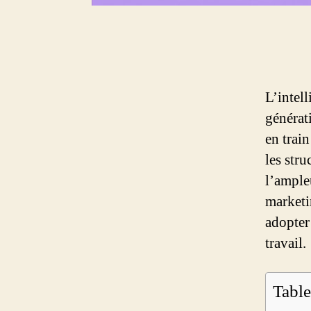
L’intell
générat
en trai
les str
l’ample
marketi
adopter
travail.
Table