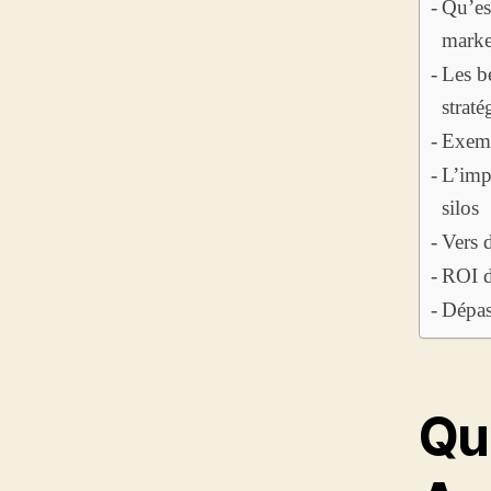
Qu’es
marke
Les bé
strat
Exemp
L’impa
silos
Vers 
ROI d
Dépass
Qu’