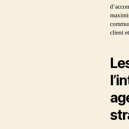
d’accom
maximis
communi
client e
Le
l’i
ag
st