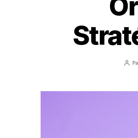
Or
Strat
P
Aute
de
l’arti