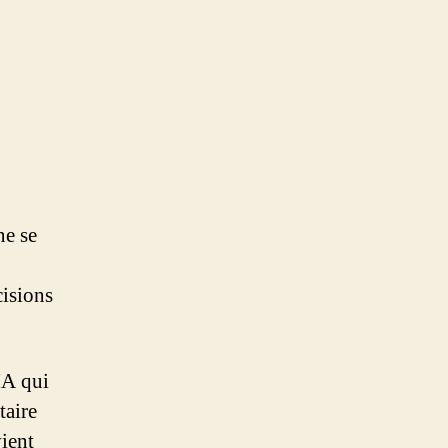
ne se
cisions
IA qui
taire
vient