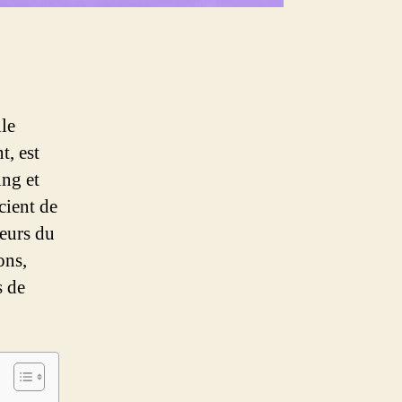
lle
, est
ing et
cient de
teurs du
ons,
s de