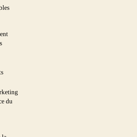
bles
tent
s
ts
rketing
ce du