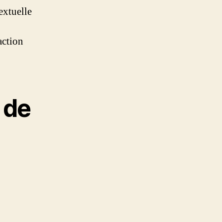
extuelle
action
 de