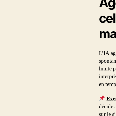
Ag
cel
ma
L’IA ag
spontan
limite p
interpr
en temp
Exe
décide 
sur le s