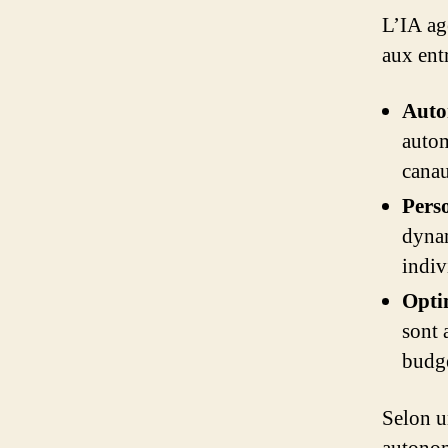
L’IA ag
aux ent
Auto
autom
canau
Perso
dynam
indiv
Opti
sont 
budge
Selon u