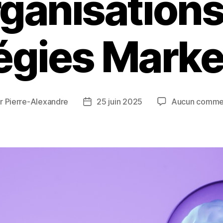
ganisations
égies Marke
ar
Pierre-Alexandre
25 juin 2025
Aucun comme
ur
Date
de
cle
l’article