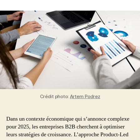
Booster
la
croissance
en
2025
:
Le
mariage
gagnant
du
Product-
Led
Growth
et
Crédit photo:
Artem Podrez
des
revendeurs
B2B
Dans un contexte économique qui s’annonce complexe
pour 2025, les entreprises B2B cherchent à optimiser
leurs stratégies de croissance. L’approche Product-Led