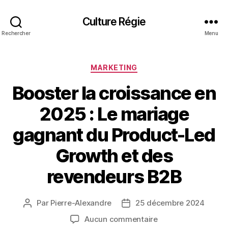
Culture Régie
Rechercher
Menu
Catégories
MARKETING
Booster la croissance en
2025 : Le mariage
gagnant du Product-Led
Growth et des
revendeurs B2B
Par
Pierre-Alexandre
25 décembre 2024
Auteur
Date
de
de
sur
Aucun commentaire
l’article
l’article