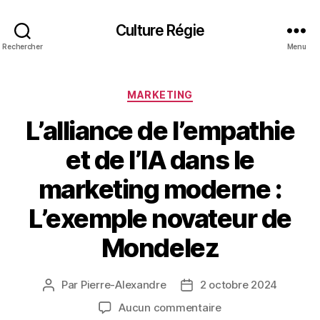
Culture Régie
Rechercher
Menu
Catégories
MARKETING
L’alliance de l’empathie
et de l’IA dans le
marketing moderne :
L’exemple novateur de
Mondelez
Par
Pierre-Alexandre
2 octobre 2024
Auteur
Date
de
de
sur
Aucun commentaire
l’article
l’article