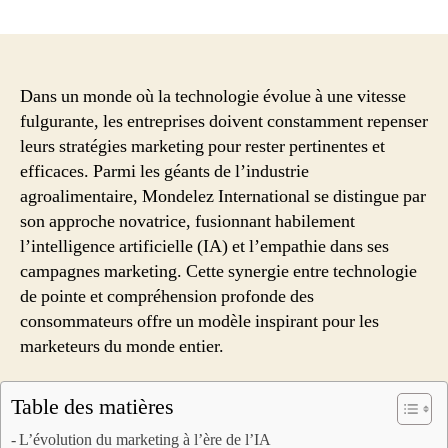
L’alliance
de
l’empathie
et
de
Dans un monde où la technologie évolue à une vitesse
l’IA
fulgurante, les entreprises doivent constamment repenser
dans
leurs stratégies marketing pour rester pertinentes et
le
efficaces. Parmi les géants de l’industrie
marketing
agroalimentaire, Mondelez International se distingue par
moderne
son approche novatrice, fusionnant habilement
:
l’intelligence artificielle (IA) et l’empathie dans ses
L’exemple
novateur
campagnes marketing. Cette synergie entre technologie
de
de pointe et compréhension profonde des
Mondelez
consommateurs offre un modèle inspirant pour les
marketeurs du monde entier.
Table des matières
L’évolution du marketing à l’ère de l’IA