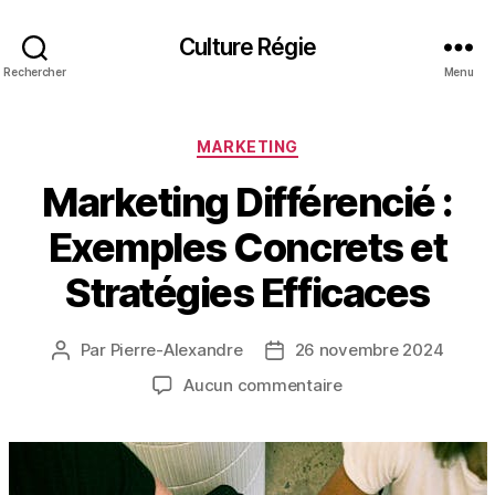
Culture Régie
Rechercher
Menu
Catégories
MARKETING
Marketing Différencié :
Exemples Concrets et
Stratégies Efficaces
Par
Pierre-Alexandre
26 novembre 2024
Auteur
Date
de
de
sur
Aucun commentaire
l’article
l’article
Marketing
Différencié
:
Exemples