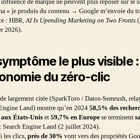
 influence de marque ne peuvent plus reposer sur le 
a « je produis du contenu → Google m’envoie du tra
ce : HBR,
AI Is Upending Marketing on Two Fronts
(
er 2026).
symptôme le plus visible :
conomie du zéro-clic
de largement citée (SparkToro / Datos-Semrush, rela
 Engine Land) montre qu’en 2024
58,5% des recher
 aux États‑Unis
et
59,7% en Europe
se terminent
s
: Search Engine Land (2 juillet 2024).
 les clics,
près de 30%
vont vers des propriétés Go