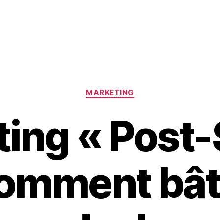
Catégories
MARKETING
ing « Post
comment bât