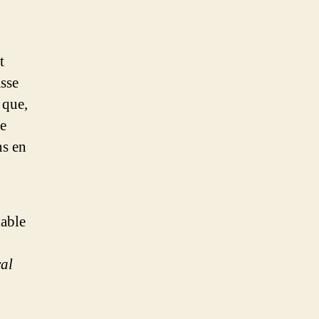
t
sse
 que,
e
ns en
able
al