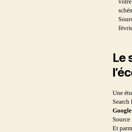
votre
schém
Sour
févri
Le 
l’é
Une étu
Search
Google
Source 
Et parmi