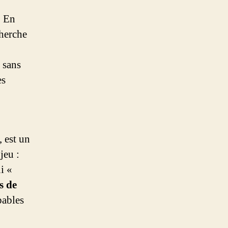
comment
. En
bâtir
cherche
un
moteur
de
 sans
demande
es
propriétaire
(et
la
faute
stratégique
 est un
d’Unilever)
jeu :
i «
s de
pables