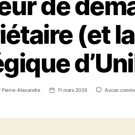
eur de dem
étaire (et l
égique d’Uni
r
Pierre-Alexandre
11 mars 2026
Aucun comme
ur
Date
de
le
l’article