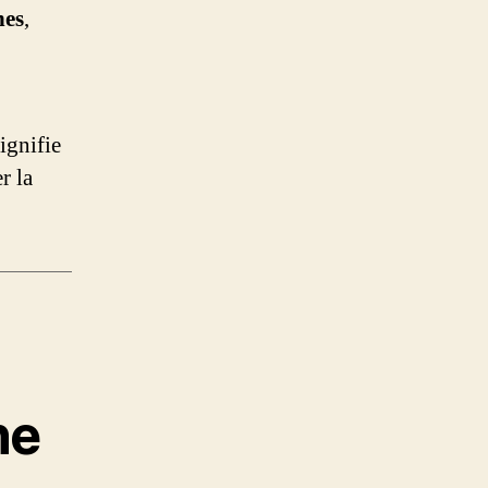
hes
,
ignifie
r la
ne