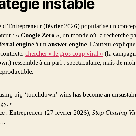
atégie instable
le d’Entrepreneur (février 2026) popularise un concep
teur :
« Google Zero »
, un monde où la recherche pa
ferral engine
à un
answer engine
. L’auteur explique
 contexte,
chercher « le gros coup viral »
(la campagn
wn) ressemble à un pari : spectaculaire, mais de moi
eproductible.
asing big ‘touchdown’ wins has become an unsustain
egy. »
e : Entrepreneur (27 février 2026),
Stop Chasing Vir
s…