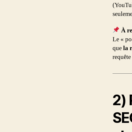
(YouTu
seulem
À re
Le « pos
que
la 
requête
2) 
SEO