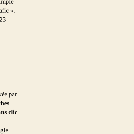
simple
fic ».
23
yée par
ches
ans clic
.
ogle