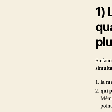
1) 
qu
plu
Stefan
simult
la m
qui p
Même 
point