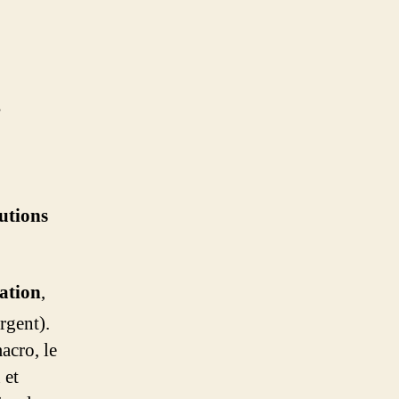
t
utions
ation
,
rgent).
acro, le
 et