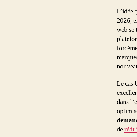
L’idée 
2026, e
web se 
platefo
forcémen
marques
nouvea
Le cas 
excelle
dans l’
optimis
demand
de
rédu