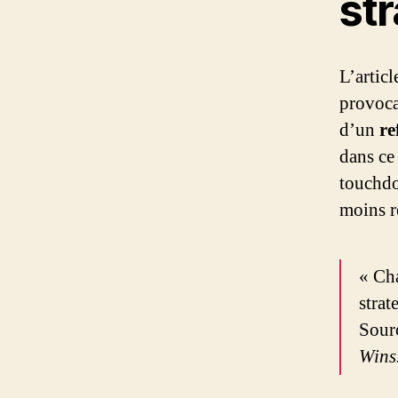
str
L’artic
provoca
d’un
re
dans ce
touchdo
moins r
« Ch
strat
Sourc
Win