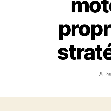
mot
propri
strat
Pa
Aute
de
l’artic