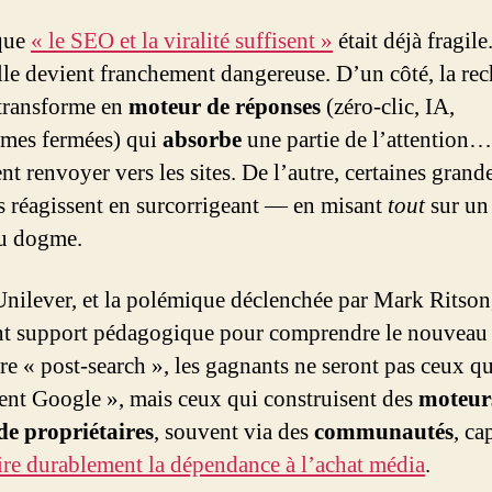
que
« le SEO et la viralité suffisent »
était déjà fragile
lle devient franchement dangereuse. D’un côté, la re
transforme en
moteur de réponses
(zéro-clic, IA,
rmes fermées) qui
absorbe
une partie de l’attention…
t renvoyer vers les sites. De l’autre, certaines grand
 réagissent en surcorrigeant — en misant
tout
sur un
u dogme.
Unilever, et la polémique déclenchée par Mark Ritson,
nt support pédagogique pour comprendre le nouveau 
ère « post-search », les gagnants ne seront pas ceux qu
ent Google », mais ceux qui construisent des
moteur
e propriétaires
, souvent via des
communautés
, ca
ire durablement la dépendance à l’achat média
.