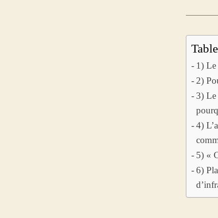
Table
1) Le 
2) Po
3) Le 
pourq
4) L’a
commu
5) « 
6) Pl
d’infr