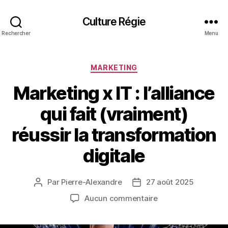
Culture Régie
Rechercher
Menu
Catégories
MARKETING
Marketing x IT : l’alliance
qui fait (vraiment)
réussir la transformation
digitale
Par
Pierre-Alexandre
27 août 2025
Auteur
Date
de
de
sur
Aucun commentaire
l’article
l’article
Marketing
x