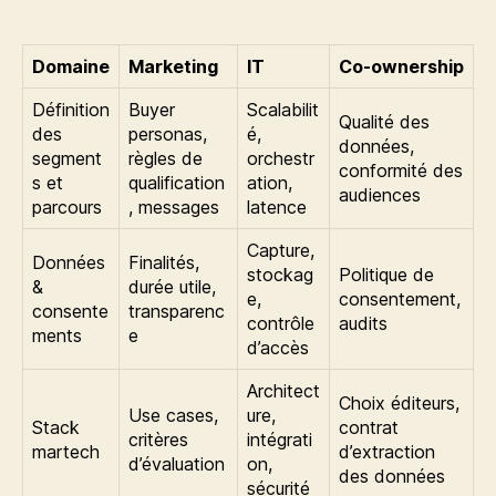
Domaine
Marketing
IT
Co‑ownership
Définition
Buyer
Scalabilit
Qualité des
des
personas,
é,
données,
segment
règles de
orchestr
conformité des
s et
qualification
ation,
audiences
parcours
, messages
latence
Capture,
Données
Finalités,
stockag
Politique de
&
durée utile,
e,
consentement,
consente
transparenc
contrôle
audits
ments
e
d’accès
Architect
Choix éditeurs,
Use cases,
ure,
Stack
contrat
critères
intégrati
martech
d’extraction
d’évaluation
on,
des données
sécurité