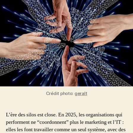
IT
:
l’alliance
qui
fait
(vraiment)
réussir
la
transformation
digitale
Crédit photo:
geralt
L’ère des silos est close. En 2025, les organisations qui
performent ne “coordonnent” plus le marketing et l’IT :
elles les font travailler comme un seul système, avec des