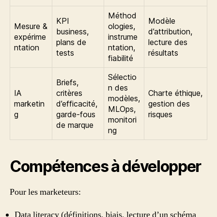
Méthod
KPI
Modèle
Mesure &
ologies,
business,
d’attribution,
expérime
instrume
plans de
lecture des
ntation
ntation,
tests
résultats
fiabilité
Sélectio
Briefs,
n des
IA
critères
Charte éthique,
modèles,
marketin
d’efficacité,
gestion des
MLOps,
g
garde‑fous
risques
monitori
de marque
ng
Compétences à développer
Pour les marketeurs:
Data literacy (définitions, biais, lecture d’un schéma