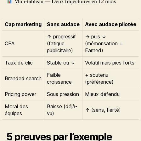
Mini-tableau — Deux trajectoires en 12 mois
Cap marketing
Sans audace
Avec audace pilotée
↑ progressif
→ puis ↓
CPA
(fatigue
(mémorisation +
publicitaire)
Earned)
Taux de clic
Stable ou ↓
Volatil mais pics forts
Faible
+ soutenu
Branded search
croissance
(préférence)
Pricing power
Sous pression
Mieux défendu
Moral des
Baisse (déjà-
↑ (sens, fierté)
équipes
vu)
5 preuves par l’exemple