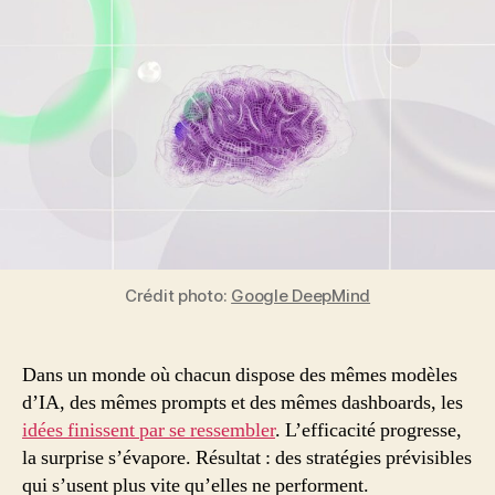
différence
nulle
part
:
l’audace
créative
est
votre
dernier
avantage
Crédit photo:
Google DeepMind
Dans un monde où chacun dispose des mêmes modèles
d’IA, des mêmes prompts et des mêmes dashboards, les
idées finissent par se ressembler
. L’efficacité progresse,
la surprise s’évapore. Résultat : des stratégies prévisibles
qui s’usent plus vite qu’elles ne performent.