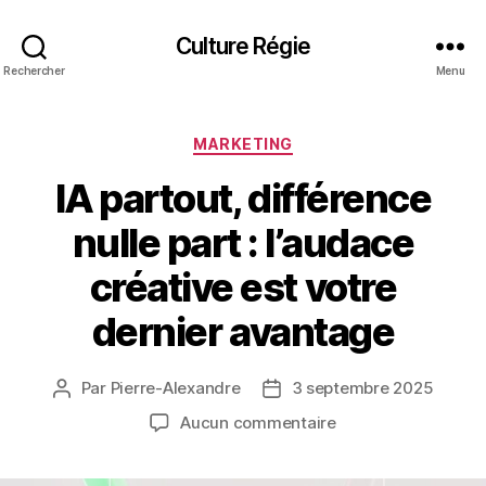
Culture Régie
Rechercher
Menu
Catégories
MARKETING
IA partout, différence
nulle part : l’audace
créative est votre
dernier avantage
Par
Pierre-Alexandre
3 septembre 2025
Auteur
Date
de
de
sur
Aucun commentaire
l’article
l’article
IA
partout,