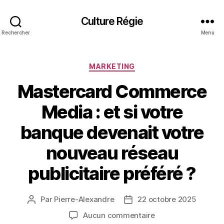
Culture Régie
Rechercher
Menu
Catégories
MARKETING
Mastercard Commerce
Media : et si votre
banque devenait votre
nouveau réseau
publicitaire préféré ?
Par
Pierre-Alexandre
22 octobre 2025
Auteur
Date
de
de
sur
Aucun commentaire
l’article
l’article