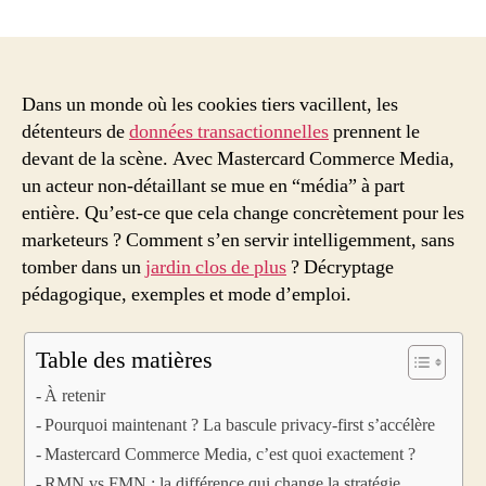
Mastercard
Commerce
Media
:
et
Dans un monde où les cookies tiers vacillent, les
si
détenteurs de
données transactionnelles
prennent le
votre
devant de la scène. Avec Mastercard Commerce Media,
banque
un acteur non-détaillant se mue en “média” à part
devenait
entière. Qu’est-ce que cela change concrètement pour les
votre
marketeurs ? Comment s’en servir intelligemment, sans
nouveau
tomber dans un
jardin clos de plus
? Décryptage
réseau
publicitaire
pédagogique, exemples et mode d’emploi.
préféré
?
Table des matières
À retenir
Pourquoi maintenant ? La bascule privacy-first s’accélère
Mastercard Commerce Media, c’est quoi exactement ?
RMN vs FMN : la différence qui change la stratégie