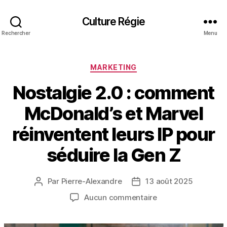
Culture Régie
Rechercher
Menu
Catégories
MARKETING
Nostalgie 2.0 : comment
McDonald’s et Marvel
réinventent leurs IP pour
séduire la Gen Z
Par
Pierre-Alexandre
13 août 2025
Auteur
Date
de
de
sur
Aucun commentaire
l’article
l’article
Nostalgie
2.0