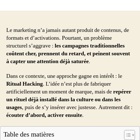
Ritual
Hacking
:
la
méthode
Le marketing n’a jamais autant produit de contenus, de
marketing
formats et d’activations. Pourtant, un problème
qui
structurel s’aggrave :
les campagnes traditionnelles
contourne
coûtent cher, prennent du retard, et peinent souvent
les
à capter une attention déjà saturée
.
campagnes
trop
Dans ce contexte, une approche gagne en intérêt : le
lentes
Ritual Hacking
. L’idée n’est plus de fabriquer
et
trop
artificiellement un moment de marque, mais de
repérer
chères
un rituel déjà installé dans la culture ou dans les
usages
, puis de s’y insérer avec justesse. Autrement dit :
écouter d’abord, activer ensuite
.
Table des matières