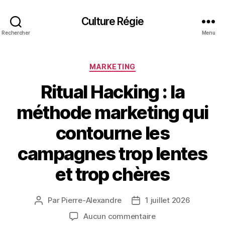
Culture Régie
Rechercher
Menu
Catégories
MARKETING
Ritual Hacking : la
méthode marketing qui
contourne les
campagnes trop lentes
et trop chères
Par
Pierre-Alexandre
1 juillet 2026
Auteur
Date
de
de
sur
Aucun commentaire
l’article
l’article