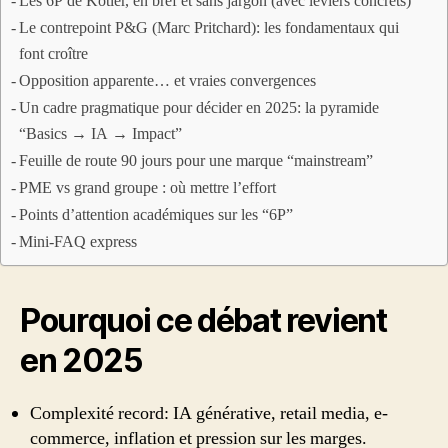
Les 6P de Kotler, en bref et sans jargon (avec leviers concrets)
Le contrepoint P&G (Marc Pritchard): les fondamentaux qui
font croître
Opposition apparente… et vraies convergences
Un cadre pragmatique pour décider en 2025: la pyramide
“Basics → IA → Impact”
Feuille de route 90 jours pour une marque “mainstream”
PME vs grand groupe : où mettre l’effort
Points d’attention académiques sur les “6P”
Mini‑FAQ express
Pourquoi ce débat revient
en 2025
Complexité record: IA générative, retail media, e-
commerce, inflation et pression sur les marges.