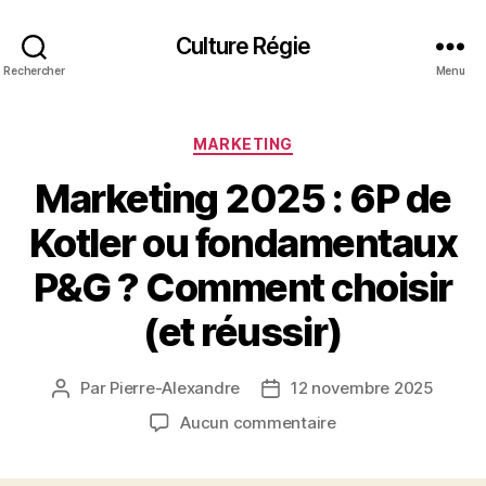
Culture Régie
Rechercher
Menu
Catégories
MARKETING
Marketing 2025 : 6P de
Kotler ou fondamentaux
P&G ? Comment choisir
(et réussir)
Par
Pierre-Alexandre
12 novembre 2025
Auteur
Date
de
de
sur
Aucun commentaire
l’article
l’article
Marketing
2025