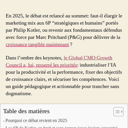
:
6P
de
En 2025, le débat est relancé au sommet: faut-il élargir le
Kotler
marketing mix aux 6P “stratégiques et humains” portés
ou
par Philip Kotler, ou revenir aux fondamentaux défendus
fondamentaux
avec force par Marc Pritchard (P&G) pour délivrer de la
P&G
croissance tangible maintenant
?
?
Comment
Dans l’ombre des keynotes,
le Global CMO Growth
choisir
Council a, lui, resserré les priorités
: industrialiser l’IA
(et
réussir)
pour la productivité et la performance, fixer des objectifs
de croissance clairs, et sécuriser les compétences. Voici
un guide pédagogique et actionnable pour trancher sans
dogmatisme.
Table des matières
Pourquoi ce débat revient en 2025