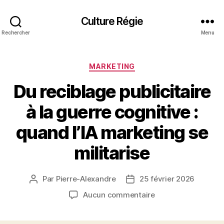
Culture Régie
Rechercher
Menu
Catégories
MARKETING
Du reciblage publicitaire
à la guerre cognitive :
quand l’IA marketing se
militarise
Par
Pierre-Alexandre
25 février 2026
Auteur
Date
de
de
sur
Aucun commentaire
l’article
l’article
Du
reciblage