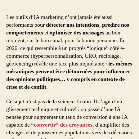
publicitaire
à
la
Les outils d’IA marketing n’ont jamais été aussi
guerre
performants pour
détecter nos intentions
,
prédire nos
cognitive
comportements
et
optimiser des messages
au bon
:
moment, sur le bon canal, pour la bonne personne. En
quand
2026, ce qui ressemble à un progrès “logique” côté e-
l’IA
commerce (hyperpersonnalisation, CRO, reciblage,
marketing
géofencing) révèle une face plus inquiétante :
les mêmes
se
militarise
mécaniques peuvent être détournées pour influencer
des opinions politiques… y compris en contexte de
crise et de conflit
.
Ce sujet n’est pas de la science-fiction. Il s’agit d’un
glissement technique et culturel : on passe d’une IA
pensée pour augmenter un taux de conversion à une IA
capable de
“convertir” des croyances
, d’amplifier des
clivages et de pousser des populations vers des décisions