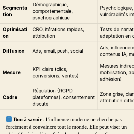
Démographique,
Segmenta
Psychologique, s
comportementale,
tion
vulnérabilités i
psychographique
Optimisati
CRO, itérations rapides,
Tests de narrati
on
attribution
adaptation en q
Ads, influenceu
Diffusion
Ads, email, push, social
contenus IA, m
Mesures indirec
KPI clairs (clics,
Mesure
mobilisation, a
conversions, ventes)
adhésion)
Régulation (RGPD,
Zone grise, clan
Cadre
plateformes), consentement
attribution diffic
discuté
Bon à savoir
: l’influence moderne ne cherche pas
forcément à convaincre tout le monde. Elle peut viser un