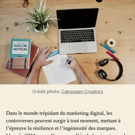
Marketing
en
Période
de
Controverse
:
L’Exemple
Édifiant
de
MrBeast
Crédit photo:
Campaign Creators
Dans le monde trépidant du marketing digital, les
controverses peuvent surgir à tout moment, mettant à
l’épreuve la résilience et l’ingéniosité des marques.