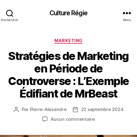
Culture Régie
Rechercher
Menu
Catégories
MARKETING
Stratégies de Marketing
en Période de
Controverse : L’Exemple
Édifiant de MrBeast
Par
Pierre-Alexandre
22 septembre 2024
Auteur
Date
de
de
sur
Aucun commentaire
l’article
l’article
Stratégies
de