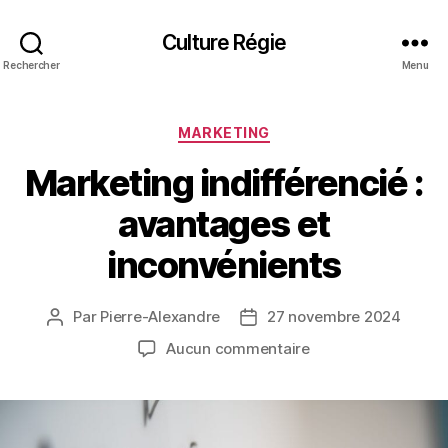
Culture Régie
Rechercher
Menu
Catégories
MARKETING
Marketing indifférencié :
avantages et
inconvénients
Par
Pierre-Alexandre
27 novembre 2024
Auteur
Date
de
de
sur
Aucun commentaire
l’article
l’article
Marketing
indifférencié
:
avantages