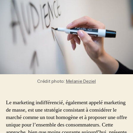
et
inconvénients
Crédit photo:
Melanie Deziel
Le marketing indifférencié, également appelé marketing
de masse, est une stratégie consistant à considérer le
marché comme un tout homogène et à proposer une offre
unique pour l’ensemble des consommateurs. Cette
approche, bien que moins courante aujourd’hui, présente