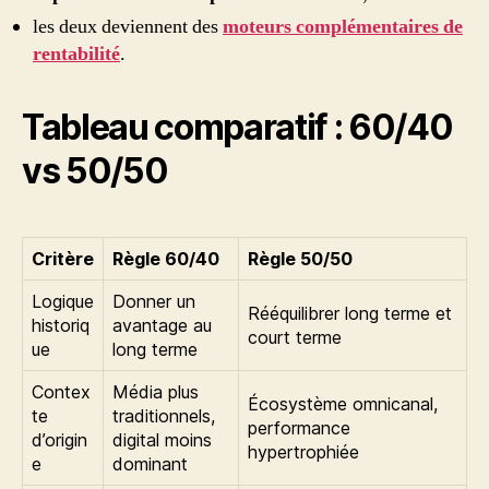
les deux deviennent des
moteurs complémentaires de
rentabilité
.
Tableau comparatif : 60/40
vs 50/50
Critère
Règle 60/40
Règle 50/50
Logique
Donner un
Rééquilibrer long terme et
historiq
avantage au
court terme
ue
long terme
Contex
Média plus
Écosystème omnicanal,
te
traditionnels,
performance
d’origin
digital moins
hypertrophiée
e
dominant