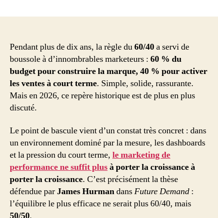
Adieu
le
60/40
?
Pourquoi
Pendant plus de dix ans, la règle du
60/40
a servi de
le
boussole à d’innombrables marketeurs :
60 % du
50/50
budget pour construire la marque, 40 % pour activer
s’impose
les ventes à court terme
. Simple, solide, rassurante.
comme
Mais en 2026, ce repère historique est de plus en plus
la
discuté.
nouvelle
règle
Le point de bascule vient d’un constat très concret : dans
de
l’efficacité
un environnement dominé par la mesure, les dashboards
marketing
et la pression du court terme,
le marketing de
performance ne suffit plus
à porter la croissance à
porter la croissance
. C’est précisément la thèse
défendue par
James Hurman
dans
Future Demand
:
l’équilibre le plus efficace ne serait plus 60/40, mais
50/50
.