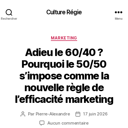
Culture Régie
Rechercher
Menu
Catégories
MARKETING
Adieu le 60/40 ?
Pourquoi le 50/50
s’impose comme la
nouvelle règle de
l’efficacité marketing
Par
Pierre-Alexandre
17 juin 2026
Auteur
Date
de
de
sur
Aucun commentaire
l’article
l’article